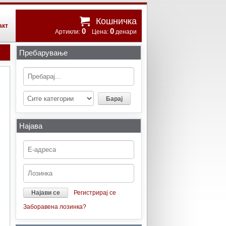
Кошничка
акт
0
0
Артикли:
Цена:
денари
Пребарување
Најава
Регистрирај се
Заборавена лозинка?