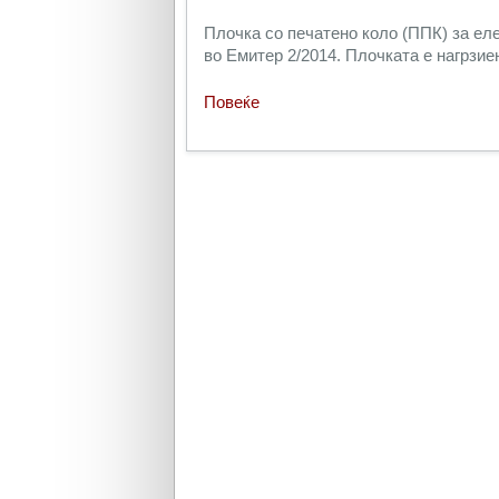
Плочка со печатено коло (ППК) за ел
во Емитер 2/2014. Плочката е нагрзие
Повеќе