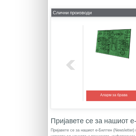
Слични производи
пература 1
Едноставен алкотестер
Аларм за брава
Пријавете се за нашиот е-
Пријавете се за нашиот е-Билтен (Newsletter