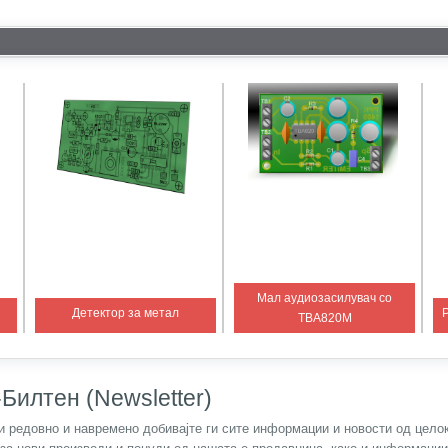
Мал аудиозасилувач со
Детектор за метал
TBA820M
Билтен (Newsletter)
) и редовно и навремено добивајте ги сите информации и новости од цел