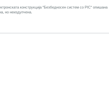
ектронската конструкција “Безбедносен систем со PIC“ опишана
на, но неиздупчена.