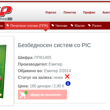
Портал
Почетна
Профил
Конт
ри
Печатени плочки (ППК)
Чипови
Маски
Разно
Безбедносен систем со PIC
Шифра:
ППК1405
Производител:
Емитер
Објавено во:
Емитер 2/2014
Статус на залиха:
нема
Цена:
180 денари / 2,90 €