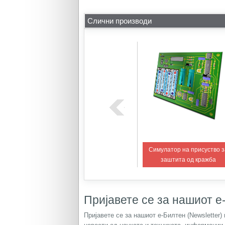
Слични производи
Повеќебојна светлечка
Симулатор на присуство з
оконзола
ѕвезда
заштита од кражба
Пријавете се за нашиот е-
Пријавете се за нашиот е-Билтен (Newsletter