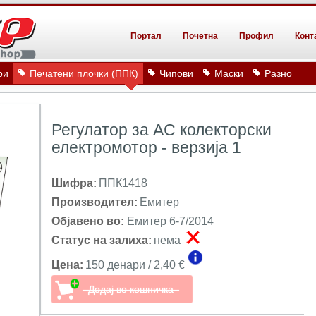
Портал
Почетна
Профил
Конт
ри
Печатени плочки (ППК)
Чипови
Маски
Разно
Регулатор за AC колекторски
електромотор - верзија 1
Шифра:
ППК1418
Производител:
Емитер
Објавено во:
Емитер 6-7/2014
Статус на залиха:
нема
Цена:
150 денари / 2,40 €