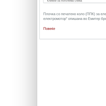
Кликни за поголема слика
Плочка со печатено коло (ППК) за ел
електромотор“ опишана во Емитер број
Повеќе