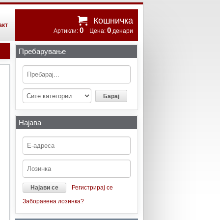
Кошничка
акт
0
0
Артикли:
Цена:
денари
Пребарување
Најава
Регистрирај се
Заборавена лозинка?