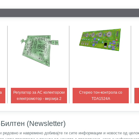
а
Регулатор за AC колекторски
Стерео тон-контрола со
електромотор - верзија 2
TDA1524A
Билтен (Newsletter)
) и редовно и навремено добивајте ги сите информации и новости од цел