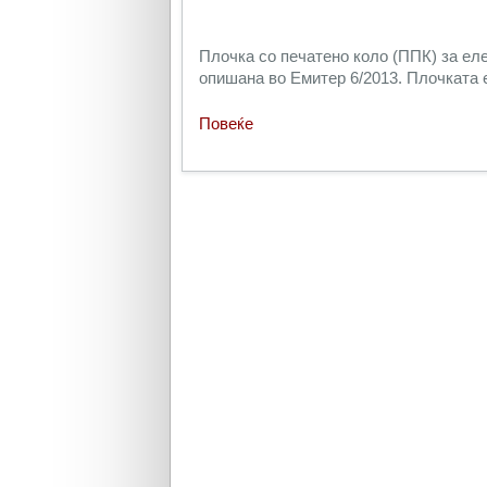
Плочка со печатено коло (ППК) за ел
опишана во Емитер 6/2013. Плочката е
Повеќе