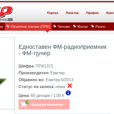
Портал
Почетна
Профил
Конт
ри
Печатени плочки (ППК)
Чипови
Маски
Разно
Едноставен ФМ-радиоприемник
- ФМ-тјунер
Шифра:
ППК1315
Производител:
Емитер
Објавено во:
Емитер 6/2013
Статус на залиха:
нема
Цена:
60 денари / 1,00 €