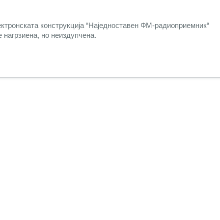
ектронската конструкција “Наједноставен ФM-радиоприемник“
 нагрзиена, но неиздупчена.