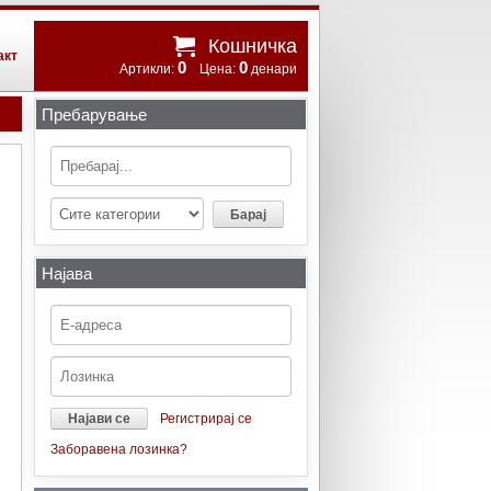
Кошничка
акт
0
0
Артикли:
Цена:
денари
Пребарување
Најава
Регистрирај се
Заборавена лозинка?