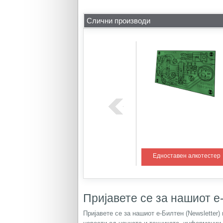
Слични производи
ем со PIC
Регулатор на температура 1
Едноставен алкотестер
Пријавете се за нашиот е-
Пријавете се за нашиот е-Билтен (Newsletter