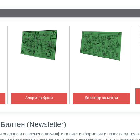
Аларм за брава
Детектор за метал
Билтен (Newsletter)
) и редовно и навремено добивајте ги сите информации и новости од цел