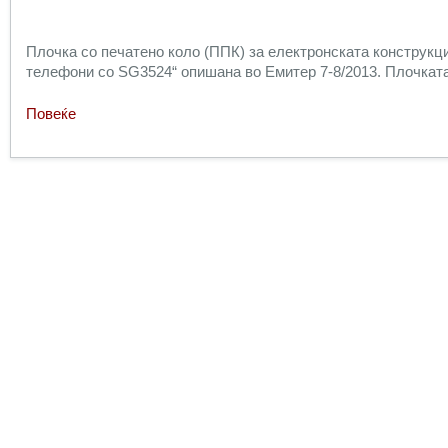
Плочка со печатено коло (ППК) за електронската конструкц
телефони со SG3524“ опишана во Емитер 7-8/2013. Плочката 
Повеќе