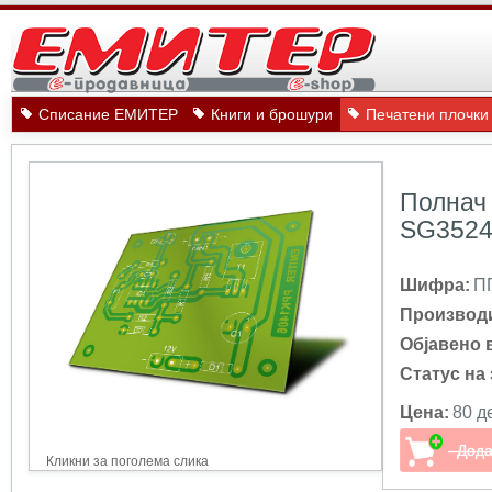
Списание ЕМИТЕР
Книги и брошури
Печатени плочки
Полнач
SG352
Шифра:
П
Производ
Објавено 
Статус на 
Цена:
80 д
Кликни за поголема слика