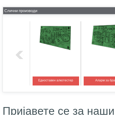
Слични производи
на температура 1
Едноставен алкотестер
Аларм за бр
Пријавете се за наши