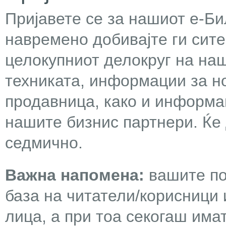
Пријавете се за нашиот е-Бил
навремено добивајте ги сит
целокупниот делокруг на наш
техниката, информации за н
продавница, како и информа
нашите бизнис партнери. Ќе
седмично.
Важна напомена:
вашите по
база на читатели/корисници 
лица, а при тоа секогаш има