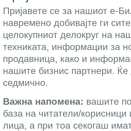
Пријавете се за нашиот е-Бил
навремено добивајте ги сит
целокупниот делокруг на наш
техниката, информации за н
продавница, како и информа
нашите бизнис партнери. Ќе
седмично.
Важна напомена:
вашите по
база на читатели/корисници 
лица, а при тоа секогаш има