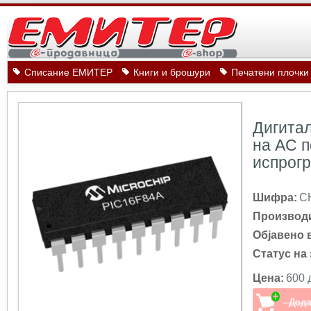
Списание ЕМИТЕР
Книги и брошури
Печатени плочки
Дигитал
на AC п
испрог
Шифра:
C
Производ
Објавено 
Статус на 
Цена:
600 