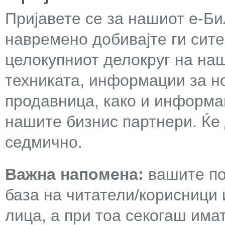
Пријавете се за нашиот е-Бил
навремено добивајте ги сит
целокупниот делокруг на наш
техниката, информации за н
продавница, како и информа
нашите бизнис партнери. Ќе
седмично.
Важна напомена:
вашите по
база на читатели/корисници 
лица, а при тоа секогаш има