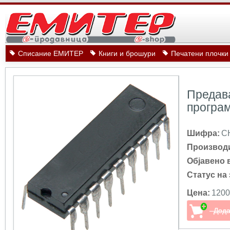
Списание ЕМИТЕР
Книги и брошури
Печатени плочки
Предава
програ
Шифра:
C
Производ
Објавено 
Статус на 
Цена:
1200