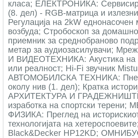
класа; ЕЛЕКТРОНИКА: Сервисир
(8. дел) - RGB-матрица и излезн
Регулација на 2kW еднонасочен 
возбуда; Стробоскоп за домашно
приемник за среднобраново подра
метар за аудиозасилувачи; Мре
И ВИДЕОТЕХНИКА: Акустика на п
или реалност; Hi-Fi звучник Mist
АВТОМОБИЛСКА ТЕХНИКА: Пневм
околу нив (1. дел); Кратка истор
АРХИТЕКТУРА И ГРАДЕЖНИШТВО
изработка на спортски терени;
ФИЗИКА: Преглед на историскиот
технологијата на хетероспоеви
Black&Decker HP12KD; ОМНИБУС