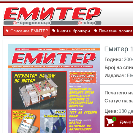
Списание ЕМИТЕР
Книги и брошури
Печатени плочки
Емитер 1
Година:
200
Број на спи
Издавач:
Е
Печатено и
Статус на з
Цена:
130 де