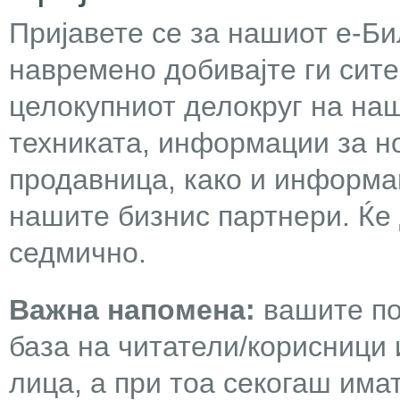
Пријавете се за нашиот е-Бил
навремено добивајте ги сит
целокупниот делокруг на наш
техниката, информации за н
продавница, како и информа
нашите бизнис партнери. Ќе
седмично.
Важна напомена:
вашите по
база на читатели/корисници 
лица, а при тоа секогаш има