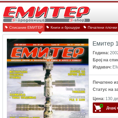
Списание ЕМИТЕР
Книги и брошури
Печатени плочки
Емитер 
Година:
200
Број на спи
Издавач:
Е
Печатено и
Статус на з
Цена:
130 де