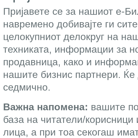
Пријавете се за нашиот е-Бил
навремено добивајте ги сит
целокупниот делокруг на наш
техниката, информации за н
продавница, како и информа
нашите бизнис партнери. Ќе
седмично.
Важна напомена:
вашите по
база на читатели/корисници 
лица, а при тоа секогаш има