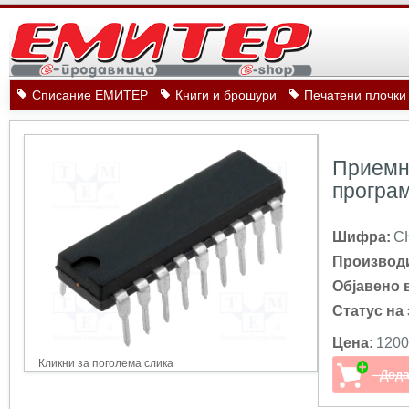
Списание ЕМИТЕР
Книги и брошури
Печатени плочки
Приемни
програ
Шифра:
C
Производ
Објавено 
Статус на 
Цена:
1200
Кликни за поголема слика